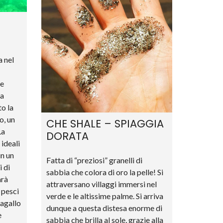
M
T
S
A
V
O
E
a nel
A
S
T
 e
N
A
na
T
to la
I
O
o, un
CHE SHALE – SPIAGGIA
N
La
DORATA
A
L
ideali
P
in un
A
Fatta di “preziosi” granelli di
R
i di
sabbia che colora di oro la pelle! Si
K
arà
attraversano villaggi immersi nel
 pesci
verde e le altissime palme. Si arriva
W
pagallo
E
dunque a questa distesa enorme di
B
e
sabbia che brilla al sole, grazie alla
C