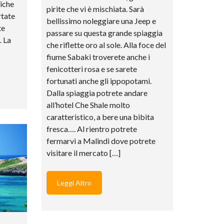
tiche
A
pirite che vi è mischiata. Sarà
M
rtate
bellissimo noleggiare una Jeep e
W
te
A
passare su questa grande spiaggia
. La
T
che riflette oro al sole. Alla foce del
A
M
fiume Sabaki troverete anche i
U
fenicotteri rosa e se sarete
fortunati anche gli ippopotami.
M
Dalla spiaggia potrete andare
E
T
all’hotel Che Shale molto
E
caratteristico, a bere una bibita
O
W
fresca…. Al rientro potrete
A
fermarvi a Malindi dove potrete
T
visitare il mercato […]
A
M
U
Leggi Altro
N
E
W
S