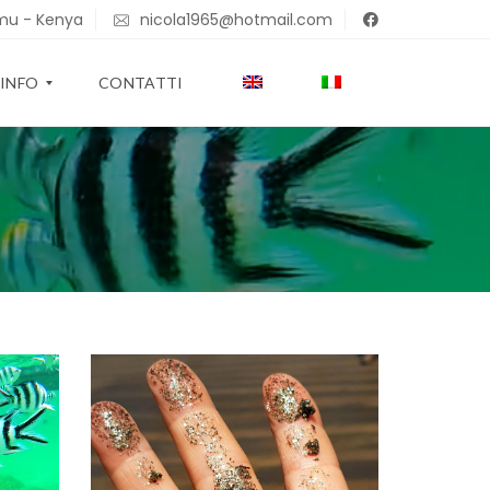
u - Kenya
nicola1965@hotmail.com
INFO
CONTATTI
I
N
F
O
F
O
T
O
W
E
B
C
A