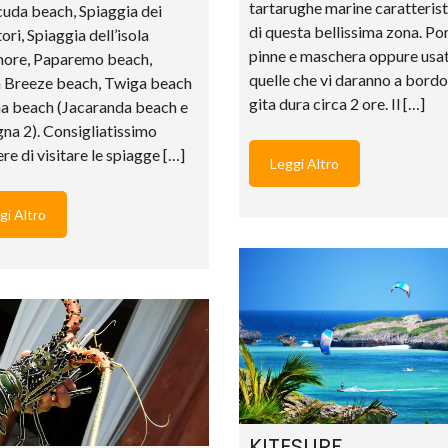
tartarughe marine caratteris
uda beach, Spiaggia dei
di questa bellissima zona. Po
ori, Spiaggia dell’isola
pinne e maschera oppure usa
more, Paparemo beach,
quelle che vi daranno a bordo
 Breeze beach, Twiga beach
gita dura circa 2 ore. Il […]
na beach (Jacaranda beach e
na 2). Consigliatissimo
ere di visitare le spiagge […]
Leggi Altro
gi Altro
KITESURF