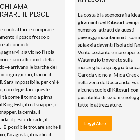
 CHI AMA
GIARE IL PESCE
La costa è la scenografia idea
gli amanti del Kitesurf, sempr
e contrattare e comprare
numerosi attratti da questi
amente il pesce fresco o
paesaggi incontaminati, come
re al cuoco di
spiaggia davanti l’isola dell’a
agnarvi, sia vicino l’Isola
Vento costante e mare aperto
ore sia in altri punti della
Watamu lo troverete sulla
dove arrivano le barche dei
meravigliosa spiaggia bianca
ori ogni giorno, tranne il
Garoda vicino al Mida Creek
ì. Sarà impossibile, per chi è
nella zona del Jacaranda. Esi
, non degustare queste
alcune scuole di Kitesurf con
lità come il tonno a pinna
possibilità di lezioni e nolegg
 il King Fish, il red snapper, il
tutte le attrezzature.
napper, la cernia, il
uda, il pesce dorado, il
Leggi Altro
 E’ possibile trovare anche il
o, l’aragosta, il marlin, il