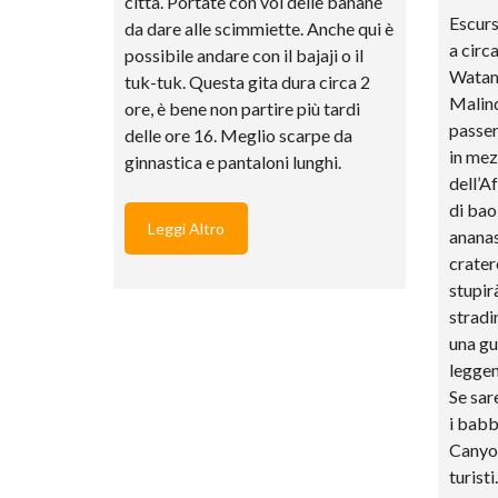
città. Portate con voi delle banane
Escurs
da dare alle scimmiette. Anche qui è
a circ
possibile andare con il bajaji o il
Watam
tuk-tuk. Questa gita dura circa 2
Malind
ore, è bene non partire più tardi
passer
delle ore 16. Meglio scarpe da
in mez
ginnastica e pantaloni lunghi.
dell’A
di bao
Leggi Altro
anana
cratere
stupir
stradi
una gu
leggen
Se sar
i babbu
Canyon
turist