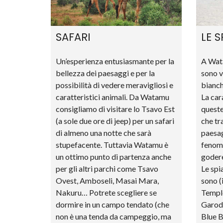
L
A
C
A
SAFARI
LE 
S
S
I
Un’esperienza entusiasmante per la
A Wata
O
P
bellezza dei paesaggi e per la
sono v
E
possibilità di vedere meravigliosi e
bianch
A
caratteristici animali. Da Watamu
La car
consigliamo di visitare lo Tsavo Est
queste
(a sole due ore di jeep) per un safari
che tr
di almeno una notte che sarà
paesag
stupefacente. Tuttavia Watamu è
fenome
un ottimo punto di partenza anche
godere
per gli altri parchi come Tsavo
Le spi
Ovest, Amboseli, Masai Mara,
sono (
Nakuru… Potrete scegliere se
Temple
dormire in un campo tendato (che
Garoda
non è una tenda da campeggio, ma
Blue B