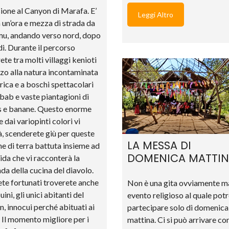
ione al Canyon di Marafa. E’
Leggi Altro
a un’ora e mezza di strada da
u, andando verso nord, dopo
i. Durante il percorso
ete tra molti villaggi kenioti
zo alla natura incontaminata
frica e a boschi spettacolari
bab e vaste piantagioni di
s e banane. Questo enorme
 dai variopinti colori vi
à, scenderete giù per queste
LA MESSA DI
ne di terra battuta insieme ad
DOMENICA MATTI
ida che vi racconterà la
da della cucina del diavolo.
ete fortunati troverete anche
Non è una gita ovviamente m
ini, gli unici abitanti del
evento religioso al quale pot
, innocui perché abituati ai
partecipare solo di domenica
i. Il momento migliore per i
mattina. Ci si può arrivare co