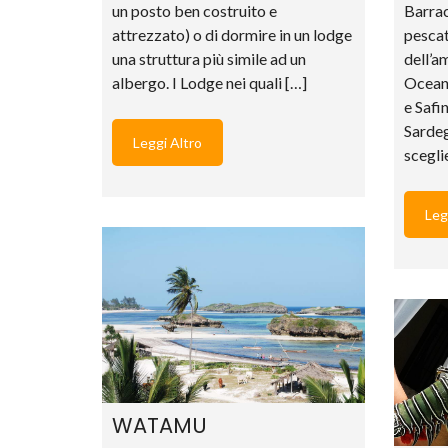
un posto ben costruito e
Barrac
attrezzato) o di dormire in un lodge
pescat
una struttura più simile ad un
dell’a
albergo. I Lodge nei quali […]
Ocean
e Safi
Sardeg
Leggi Altro
scegli
Leg
WATAMU