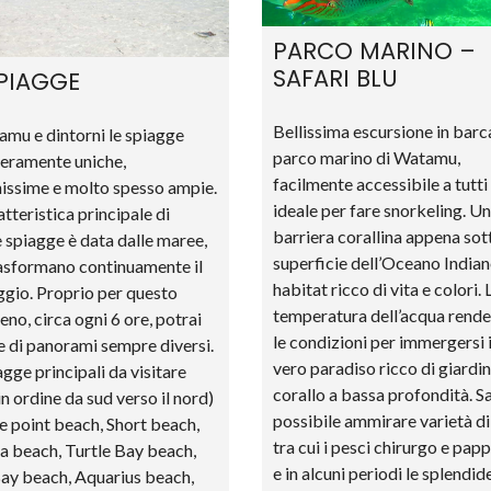
PARCO MARINO –
SAFARI BLU
SPIAGGE
Bellissima escursione in barc
mu e dintorni le spiagge
parco marino di Watamu,
eramente uniche,
facilmente accessibile a tutti
issime e molto spesso ampie.
ideale per fare snorkeling. U
atteristica principale di
barriera corallina appena sot
 spiagge è data dalle maree,
superficie dell’Oceano Indian
asformano continuamente il
habitat ricco di vita e colori. 
gio. Proprio per questo
temperatura dell’acqua rende 
no, circa ogni 6 ore, potrai
le condizioni per immergersi 
 di panorami sempre diversi.
vero paradiso ricco di giardin
agge principali da visitare
corallo a bassa profondità. S
in ordine da sud verso il nord)
possibile ammirare varietà di
 point beach, Short beach,
tra cui i pesci chirurgo e pap
 beach, Turtle Bay beach,
e in alcuni periodi le splendid
ay beach, Aquarius beach,