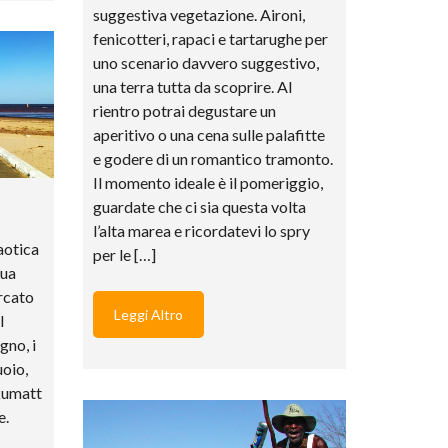
suggestiva vegetazione. Aironi,
fenicotteri, rapaci e tartarughe per
uno scenario davvero suggestivo,
una terra tutta da scoprire. Al
rientro potrai degustare un
aperitivo o una cena sulle palafitte
e godere di un romantico tramonto.
Il momento ideale è il pomeriggio,
guardate che ci sia questa volta
l’alta marea e ricordatevi lo spry
aotica
per le […]
sua
ercato
Leggi Altro
l
gno, i
uoio,
kumatt
e.