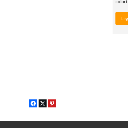
colori
Leg
Share on Facebook
Tweet
Pin it