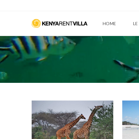
HOME
LE
V
I
L
L
A
S
O
L
E
M
A
R
V
I
L