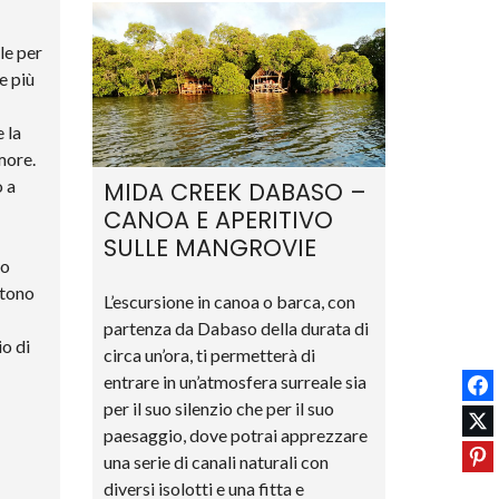
le per
e più
 la
more.
 a
MIDA CREEK DABASO –
CANOA E APERITIVO
SULLE MANGROVIE
 o
stono
L’escursione in canoa o barca, con
partenza da Dabaso della durata di
io di
circa un’ora, ti permetterà di
entrare in un’atmosfera surreale sia
per il suo silenzio che per il suo
paesaggio, dove potrai apprezzare
P
una serie di canali naturali con
diversi isolotti e una fitta e