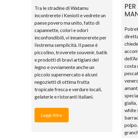
PER
Tra le stradine di Watamu
MAN
incontrerete i Kenioti e vedrete un
paese povero ma unito, fatto di
Potret
capannette, colori e odori
dirett
inconfondibili, vi innamorerete per
chiede
l’estrema semplicità. Il paese è
accomp
piccolino, troverete souvenir, batik
dell’Am
e prodotti di bravi artigiani del
costa 
legno e ovviamente anche un
pescat
piccolo supermercato e alcuni
venerd
negozietti di ottima frutta
amante
tropicale fresca e verdure locali,
specia
gelaterie e ristoranti italiani.
gialla,
white s
Leggi Altro
barrac
polpo…
granchi